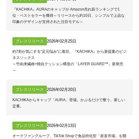
『KACHIKA』AURAのキャップが Amazon売れ筋ランキングで1
位・ベストセラーを獲得～リリースから約10日、シンプルで上品な
印象のデザインが支持された注目モデル～
プレスリリース
2026年02月25日
約7割が気にする“足元悩み“に着目、『KACHIKA』から新提案のビジ
ネスソックス
～竹由来繊維×独自クッション構造の「LAYER GUARD™」新発売
～
プレスリリース
2026年02月20日
KACHIKAからキャップ「AURA」登場。かぶるだけで整う、新しい
定番。
プレスリリース
2026年02月13日
オークファングループ、TikTok Shopで食品特化型「産直市場」を開