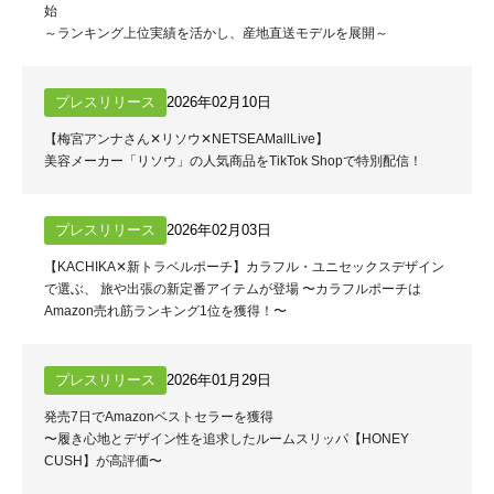
始
～ランキング上位実績を活かし、産地直送モデルを展開～
プレスリリース
2026年02月10日
【梅宮アンナさん✕リソウ✕NETSEAMallLive】
美容メーカー「リソウ」の人気商品をTikTok Shopで特別配信！
プレスリリース
2026年02月03日
【KACHIKA✕新トラベルポーチ】カラフル・ユニセックスデザイン
で選ぶ、 旅や出張の新定番アイテムが登場 〜カラフルポーチは
Amazon売れ筋ランキング1位を獲得！〜
プレスリリース
2026年01月29日
発売7日でAmazonベストセラーを獲得
〜履き心地とデザイン性を追求したルームスリッパ【HONEY
CUSH】が高評価〜