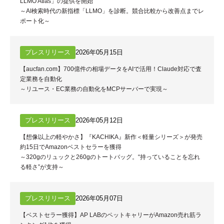
LLMO Atlas」の提供を開始
～AI検索時代の新指標「LLMO」を診断。競合比較から改善点までレ
ポート化～
プレスリリース
2026年05月15日
【aucfan.com】700億件の相場データをAIで活用！Claude対応で査
定業務を自動化
～リユース・EC業務の自動化をMCPサーバーで実現～
プレスリリース
2026年05月12日
【想像以上の軽やかさ】『KACHIKA』新作＜軽量シリーズ＞が発売
約15日でAmazonベストセラーを獲得
～320gのリュックと260gのトートバッグ。“持っていることを忘れ
る軽さ”が支持～
プレスリリース
2026年05月07日
【ベストセラー獲得】AP LABのペットキャリーがAmazon売れ筋ラ