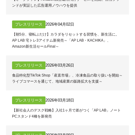
ンドが実証した広告運用ノウハウを提供
プレスリリース
2026年04月02日
【朝5分、寝転ぶだけ】カラダをリセットする習慣を、新生活に。
AP LAB 宅トレ3アイテム新発売～「AP LAB・KACHIKA」、
Amazon新生活セールFinal～
プレスリリース
2026年03月26日
食品特化型TikTok Shop「産直市場」、冷凍食品の取り扱いを開始～
ライブコマースを通じて、地域産業の販路拡大を支援～
プレスリリース
2026年03月18日
【新社会人のデスク戦略】入社1ヶ月で差がつく「AP LAB」ノート
PCスタンド4種を新発売