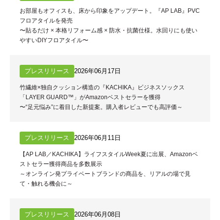
お部屋もオフィスも、床から印象をアップデート。『AP LAB』PVC
フロアタイルを発売
〜貼るだけ × 本格リフォーム感 × 防水・抗菌仕様。水回りにも使い
やすいDIYフロアタイル〜
プレスリリース
2026年06月17日
竹繊維×独自クッション構造の『KACHIKA』ビジネスソックス
「LAYER GUARD™」がAmazonベストセラーを獲得
〜“足元悩み”に着目した新提案。購入者レビューでも高評価～
プレスリリース
2026年06月11日
【AP LAB／KACHIKA】ライフスタイルWeek夏に出展、Amazonベ
ストセラー獲得商品を多数展示
～オンライン発プライベートブランドの商品を、リアルの場で見
て・触れる機会に～
プレスリリース
2026年06月08日