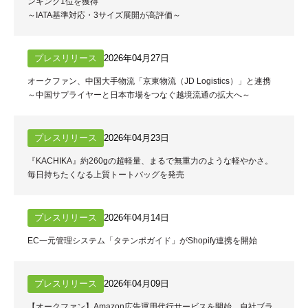
ンキング1位を獲得
～IATA基準対応・3サイズ展開が高評価～
プレスリリース
2026年04月27日
オークファン、中国大手物流「京東物流（JD Logistics）」と連携
～中国サプライヤーと日本市場をつなぐ越境流通の拡大へ～
プレスリリース
2026年04月23日
『KACHIKA』約260gの超軽量、まるで無重力のような軽やかさ。
毎日持ちたくなる上質トートバッグを発売
プレスリリース
2026年04月14日
EC一元管理システム「タテンポガイド」がShopify連携を開始
プレスリリース
2026年04月09日
【オークファン】Amazon広告運用代行サービスを開始、自社ブラ