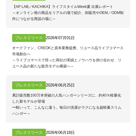
【AP LAB／KACHIKA】ライフスタイルWeek夏 出展レポート
～オンライン発の商品をリアルの場で紹介、卸販売やOEM／ODM制
作につながる商談の場に～
プレスリリース
2026年07月01日
オークファン、CREOKと資本業務提携、リユース品ライブコマース
市場創出へ
～ライブコマースで培った両社の実績とノウハウを掛け合わせ、リ
ユース品の新たな販売モデル構築へ～
プレスリリース
2026年06月25日
累計販売数100万本突破の人気ハンガーシリーズに、約40％軽量化
した新モデルが登場
〜軽いって、こんなに違う。毎日の洗濯がラクになる超軽量スリム
ハンガー～
プレスリリース
2026年06月18日