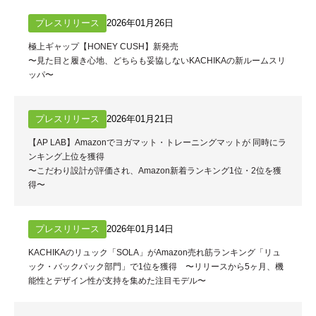
プレスリリース
2026年01月26日
極上ギャップ【HONEY CUSH】新発売
〜見た目と履き心地、どちらも妥協しないKACHIKAの新ルームスリ
ッパ〜
プレスリリース
2026年01月21日
【AP LAB】Amazonでヨガマット・トレーニングマットが 同時にラ
ンキング上位を獲得
〜こだわり設計が評価され、Amazon新着ランキング1位・2位を獲
得〜
プレスリリース
2026年01月14日
KACHIKAのリュック「SOLA」がAmazon売れ筋ランキング「リュ
ック・バックパック部門」で1位を獲得 〜リリースから5ヶ月、機
能性とデザイン性が支持を集めた注目モデル〜