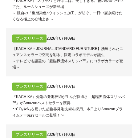
『KACHIKA』“スリッパ”と呼ぶには、美しすぎる。靴の製法で仕立
てた、ルームシューズが新登場
～ 独自の「重層染色×ウォッシュ加工」が紡ぐ、一日中履き続けた
くなる極上の心地よさ ～
プレスリリース
2026年07月09日
【KACHIKA × JOURNAL STANDARD FURNITURE】洗練されたニ
ュアンスカラーで空間を彩る、限定コラボモデルが誕生
～テレビでも話題の『超臨界流体スリッパ™』にコラボカラーが登
場～
プレスリリース
2026年07月07日
『KACHIKA』先端の発泡技術が生んだ快適さ「超臨界流体スリッパ
™」がAmazonベストセラーを獲得
〜CO₂やN₂を用いた超臨界発泡技術を採用。本日よりAmazonプラ
イムデー先行セールに登場！〜
プレスリリース
2026年07月03日