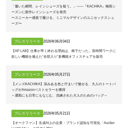
「履いた瞬間、レインシューズを疑う。」——『KACHIKA』梅雨シ
ーズンに新作レインシューズを発売
〜スニーカー感覚で履ける、ミニマルデザインのユニセックスシュ
ーズ〜
プレスリリース
2026年06月04日
【AP LAB】仕事が早く終わる理由は、椅子だった。長時間ワークに
欲しい機能を備えた“全部入り”多機能オフィスチェアを販売
プレスリリース
2026年05月27日
【メンズKACHIKA】深みある色と佇まいで魅せる、大人のトートバ
ッグがAmazonベストセラーを獲得
～通勤にも日常にもなじむ、洗練された大人のためのバッグ～
プレスリリース
2026年05月21日
【オークファン】生成AI上の企業・ブランド認知を可視化「Aucfan