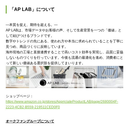
「AP LAB」について
―本質を捉え、期待を超える。―
AP LABは、市場データやお客様の声、そして生産背景を一つの「価値」と
して結びつけるブランドです。
数字やトレンドの先にある、使われ方や本当に求められていることを丁寧に
見つめ、商品づくりに反映しています。
海外現地の工場と直接連携することで高いコスト効率を実現し、品質に妥協
しないものづくりを行っています。今後も流通の最適化を進め、消費者にと
って新しい価値ある選択肢を提供してまいります。
ショップページ：
https://www.amazon.co.jp/stores/AppriciateProductLAB/page/2680004F-
2223-4CB2-B559-219511CED0F0
オークファングループについて