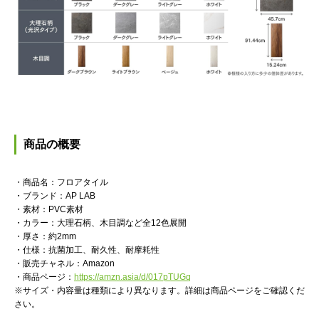
商品の概要
・商品名：フロアタイル
・ブランド：AP LAB
・素材：PVC素材
・カラー：大理石柄、木目調など全12色展開
・厚さ：約2mm
・仕様：抗菌加工、耐久性、耐摩耗性
・販売チャネル：Amazon
・商品ページ：
https://amzn.asia/d/017pTUGq
※サイズ・内容量は種類により異なります。詳細は商品ページをご確認くだ
さい。