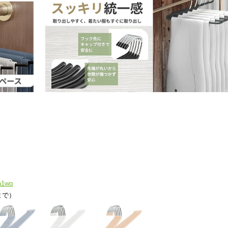
a1wq
まで）