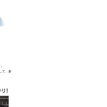
す。
して、多