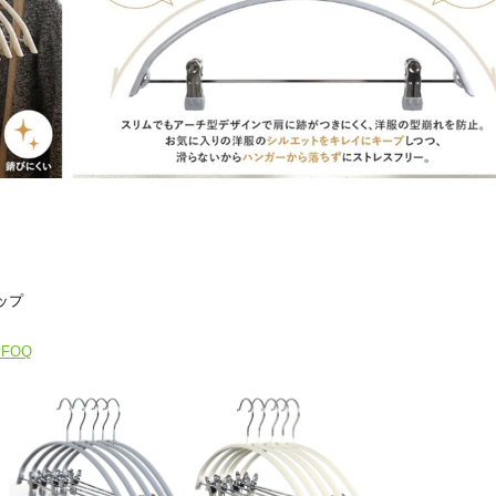
ップ
ByFOQ