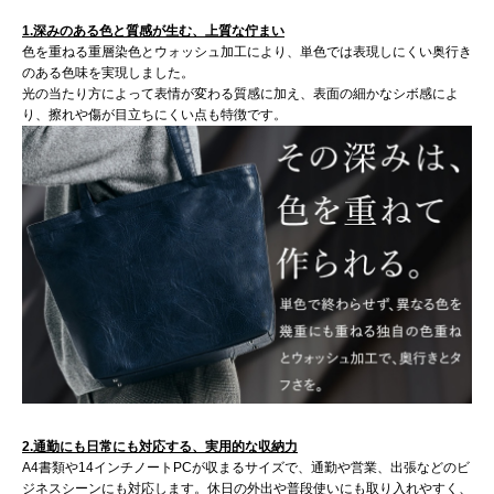
1.深みのある色と質感が生む、上質な佇まい
色を重ねる重層染色とウォッシュ加工により、単色では表現しにくい奥行き
のある色味を実現しました。
光の当たり方によって表情が変わる質感に加え、表面の細かなシボ感によ
り、擦れや傷が目立ちにくい点も特徴です。
2.通勤にも日常にも対応する、実用的な収納力
A4書類や14インチノートPCが収まるサイズで、通勤や営業、出張などのビ
ジネスシーンにも対応します。休日の外出や普段使いにも取り入れやすく、