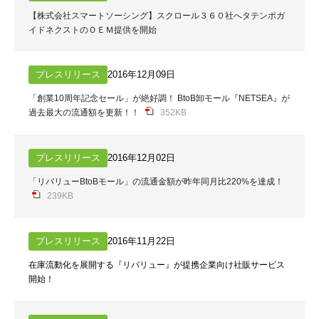
【株式会社スマートソーシング】スクロール３６０社へタテンポガ
イドネクストのＯＥＭ提供を開始
プレスリリース
2016年12月09日
「創業10周年記念セール」が絶好調！ BtoB卸モール『NETSEA』が
過去最大の流通額を更新！！
352KB
プレスリリース
2016年12月02日
「リバリューBtoBモール」の流通金額が昨年同月比220%を達成！
239KB
プレスリリース
2016年11月22日
在庫流動化を展開する『リバリュー』が提携企業向け社販サービス
開始！