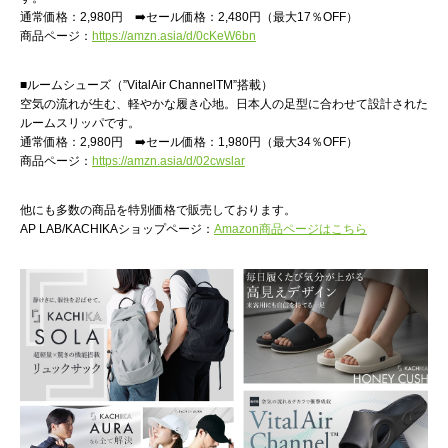
通常価格：2,980円 ➡️セール価格：2,480円（最大17％OFF）
商品ページ：
https://amzn.asia/d/0cKeW6bn
■ルームシューズ（”VitalAir ChannelTM”搭載）
空気の流れが生む、軽やかな履き心地。日本人の足型に合わせて設計された
ルームスリッパです。
通常価格：2,980円 ➡️セール価格：1,980円（最大34％OFF）
商品ページ：
https://amzn.asia/d/02cwslar
他にも多数の商品を特別価格で販売しております。
AP LAB/KACHIKAショップページ：
Amazon商品ページはこちら