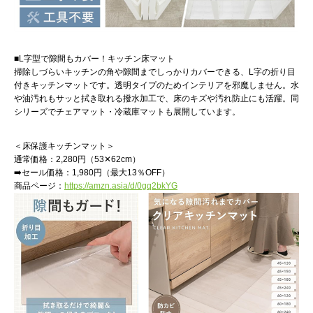
■L字型で隙間もカバー！キッチン床マット
掃除しづらいキッチンの角や隙間までしっかりカバーできる、L字の折り目
付きキッチンマットです。透明タイプのためインテリアを邪魔しません。水
や油汚れもサッと拭き取れる撥水加工で、床のキズや汚れ防止にも活躍。同
シリーズでチェアマット・冷蔵庫マットも展開しています。
＜床保護キッチンマット＞
通常価格：2,280円（53✕62cm）
➡️セール価格：1,980円（最大13％OFF）
商品ページ：
https://amzn.asia/d/0gq2bkYG