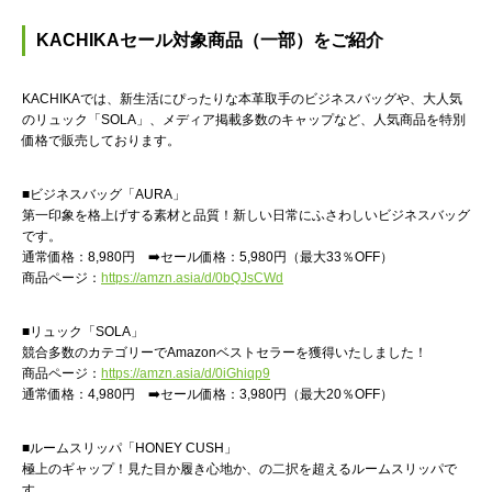
KACHIKAセール対象商品（一部）をご紹介
KACHIKAでは、新生活にぴったりな本革取手のビジネスバッグや、大人気
のリュック「SOLA」、メディア掲載多数のキャップなど、人気商品を特別
価格で販売しております。
■ビジネスバッグ「AURA」
第一印象を格上げする素材と品質！新しい日常にふさわしいビジネスバッグ
です。
通常価格：8,980円 ➡️セール価格：5,980円（最大33％OFF）
商品ページ：
https://amzn.asia/d/0bQJsCWd
■リュック「SOLA」
競合多数のカテゴリーでAmazonベストセラーを獲得いたしました！
商品ページ：
https://amzn.asia/d/0iGhiqp9
通常価格：4,980円 ➡️セール価格：3,980円（最大20％OFF）
■ルームスリッパ「HONEY CUSH」
極上のギャップ！見た目か履き心地か、の二択を超えるルームスリッパで
す。