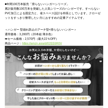
■年間100万本販売「滑らないハンガーシリーズ」
累計販売数100万本を突破した人気シリーズのハンガーです。すべらない
PVC加工による固定力と、省スペース設計を特長としています。クローゼ
ットをすっきり整理したい方におすすめの定番アイテムです。
＜ハンガー 型崩れ防止のアーチ型×滑らないハンガー＞
通常価格：3,280円（20本組 薄水色）
➡️セール価格：2,570円（最大22％OFF）
商品ページ：
https://amzn.asia/d/02EE6R0V