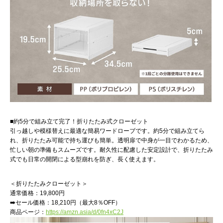
■約5分で組み立て完了！折りたたみ式クローゼット
引っ越しや模様替えに最適な簡易ワードローブです。約5分で組み立てら
れ、折りたたみ可能で持ち運びも簡単。透明扉で中身が一目でわかるため、
忙しい朝の準備もスムーズです。耐久性に配慮した安定設計で、折りたたみ
式でも日常の開閉による型崩れを防ぎ、長く使えます。
＜折りたたみクローゼット＞
通常価格：19,800円
➡️セール価格：18,210円（最大8％OFF）
商品ページ：
https://amzn.asia/d/0fn4xC2J