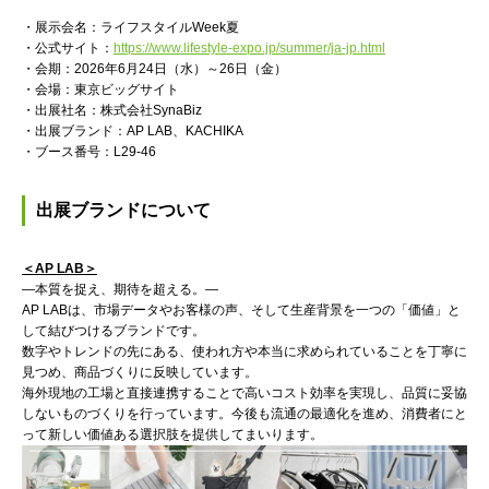
・展示会名：ライフスタイルWeek夏
・公式サイト：
https://www.lifestyle-expo.jp/summer/ja-jp.html
・会期：2026年6月24日（水）～26日（金）
・会場：東京ビッグサイト
・出展社名：株式会社SynaBiz
・出展ブランド：AP LAB、KACHIKA
・ブース番号：L29-46
出展ブランドについて
＜AP LAB＞
―本質を捉え、期待を超える。―
AP LABは、市場データやお客様の声、そして生産背景を一つの「価値」と
して結びつけるブランドです。
数字やトレンドの先にある、使われ方や本当に求められていることを丁寧に
見つめ、商品づくりに反映しています。
海外現地の工場と直接連携することで高いコスト効率を実現し、品質に妥協
しないものづくりを行っています。今後も流通の最適化を進め、消費者にと
って新しい価値ある選択肢を提供してまいります。