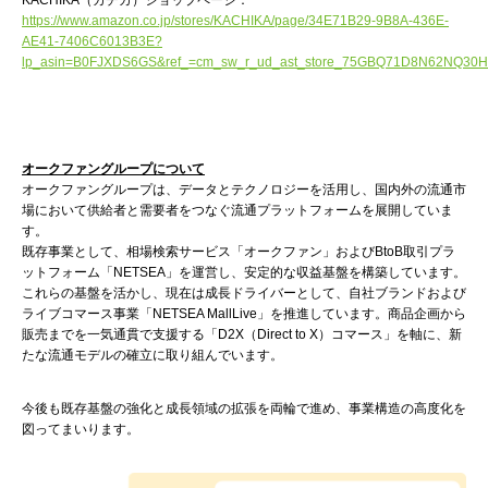
https://www.amazon.co.jp/stores/KACHIKA/page/34E71B29-9B8A-436E-
AE41-7406C6013B3E?
lp_asin=B0FJXDS6GS&ref_=cm_sw_r_ud_ast_store_75GBQ71D8N62NQ30HPE
オークファングループについて
オークファングループは、データとテクノロジーを活用し、国内外の流通市
場において供給者と需要者をつなぐ流通プラットフォームを展開していま
す。
既存事業として、相場検索サービス「オークファン」およびBtoB取引プラ
ットフォーム「NETSEA」を運営し、安定的な収益基盤を構築しています。
これらの基盤を活かし、現在は成長ドライバーとして、自社ブランドおよび
ライブコマース事業「NETSEA MallLive」を推進しています。商品企画から
販売までを一気通貫で支援する「D2X（Direct to X）コマース」を軸に、新
たな流通モデルの確立に取り組んでいます。
今後も既存基盤の強化と成長領域の拡張を両輪で進め、事業構造の高度化を
図ってまいります。