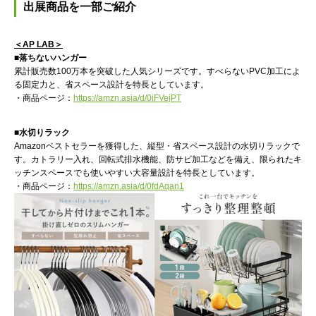
出展商品を一部ご紹介
＜AP LAB＞
■落ちないハンガー
累計販売数100万本を突破した人気シリーズです。すべらないPVC加工によ
る固定力と、省スペース設計を特長としています。
・商品ページ：
https://amzn.asia/d/0iFVejPT
■水切りラック
Amazonベストセラーを獲得した、縦型・省スペース設計の水切りラックで
す。カトラリー入れ、回転式排水機能、防サビ加工などを備え、限られたキ
ッチンスペースでも使いやすい大容量設計を特長としています。
・商品ページ：
https://amzn.asia/d/0fdAqan1