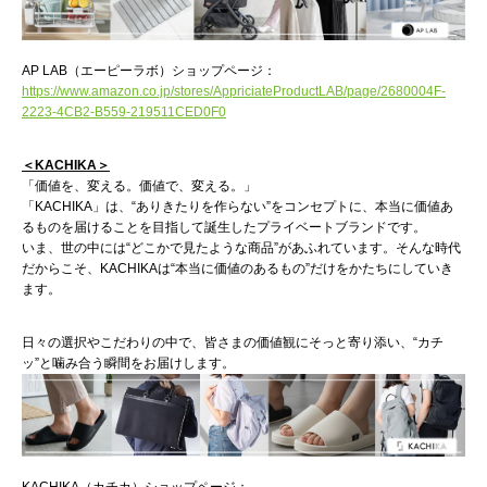
AP LAB（エーピーラボ）ショップページ：
https://www.amazon.co.jp/stores/AppriciateProductLAB/page/2680004F-
2223-4CB2-B559-219511CED0F0
＜KACHIKA＞
「価値を、変える。価値で、変える。」
「KACHIKA」は、“ありきたりを作らない”をコンセプトに、本当に価値あ
るものを届けることを目指して誕生したプライベートブランドです。
いま、世の中には“どこかで見たような商品”があふれています。そんな時代
だからこそ、KACHIKAは“本当に価値のあるもの”だけをかたちにしていき
ます。
日々の選択やこだわりの中で、皆さまの価値観にそっと寄り添い、“カチ
ッ”と噛み合う瞬間をお届けします。
KACHIKA（カチカ）ショップページ：