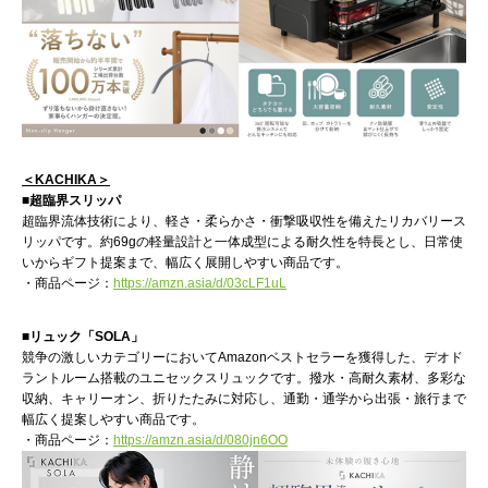
＜KACHIKA＞
■超臨界スリッパ
超臨界流体技術により、軽さ・柔らかさ・衝撃吸収性を備えたリカバリース
リッパです。約69gの軽量設計と一体成型による耐久性を特長とし、日常使
いからギフト提案まで、幅広く展開しやすい商品です。
・商品ページ：
https://amzn.asia/d/03cLF1uL
■リュック「SOLA」
競争の激しいカテゴリーにおいてAmazonベストセラーを獲得した、デオド
ラントルーム搭載のユニセックスリュックです。撥水・高耐久素材、多彩な
収納、キャリーオン、折りたたみに対応し、通勤・通学から出張・旅行まで
幅広く提案しやすい商品です。
・商品ページ：
https://amzn.asia/d/080jn6OO