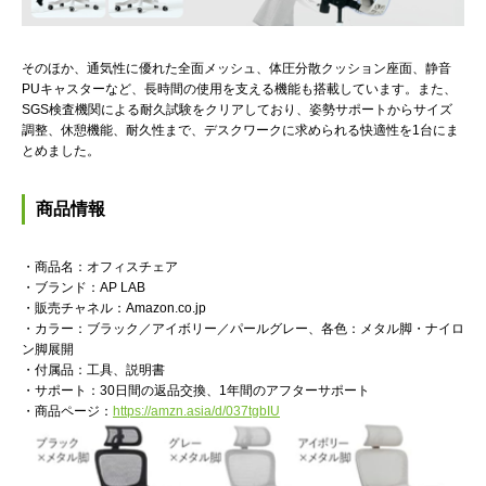
そのほか、通気性に優れた全面メッシュ、体圧分散クッション座面、静音
PUキャスターなど、長時間の使用を支える機能も搭載しています。また、
SGS検査機関による耐久試験をクリアしており、姿勢サポートからサイズ
調整、休憩機能、耐久性まで、デスクワークに求められる快適性を1台にま
とめました。
商品情報
・商品名：オフィスチェア
・ブランド：AP LAB
・販売チャネル：Amazon.co.jp
・カラー：ブラック／アイボリー／パールグレー、各色：メタル脚・ナイロ
ン脚展開
・付属品：工具、説明書
・サポート：30日間の返品交換、1年間のアフターサポート
・商品ページ：
https://amzn.asia/d/037tgbIU