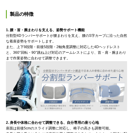
製品の特徴
1. 腰・首・腕まわりを支える、姿勢サポート機能
分割型4Dランバーサポートが腰まわりを支え、腰のS字カーブに沿った自然
な着座姿勢をサポートします。
また、上下9段階・前後5段階・2軸角度調整に対応した4Dヘッドレスト
と、360°回転・90°跳ね上げ対応のアームレストにより、首・肩・腕まわり
まで作業姿勢に合わせて調整できます。
2. 身長や体格に合わせて調整できる、自分専用の座り心地
座面は前後5cmのスライド調整に対応し、椅子の高さも調整可能。