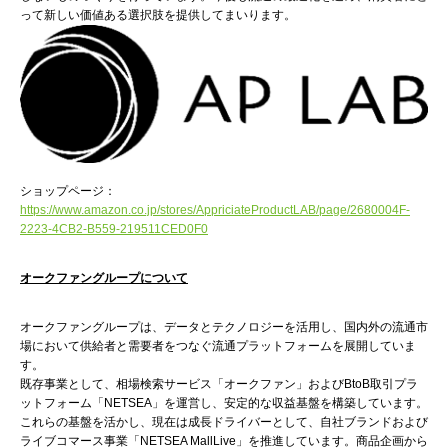
って新しい価値ある選択肢を提供してまいります。
ショップページ：
https://www.amazon.co.jp/stores/AppriciateProductLAB/page/2680004F-
2223-4CB2-B559-219511CED0F0
オークファングループについて
オークファングループは、データとテクノロジーを活用し、国内外の流通市
場において供給者と需要者をつなぐ流通プラットフォームを展開していま
す。
既存事業として、相場検索サービス「オークファン」およびBtoB取引プラ
ットフォーム「NETSEA」を運営し、安定的な収益基盤を構築しています。
これらの基盤を活かし、現在は成長ドライバーとして、自社ブランドおよび
ライブコマース事業「NETSEA MallLive」を推進しています。商品企画から