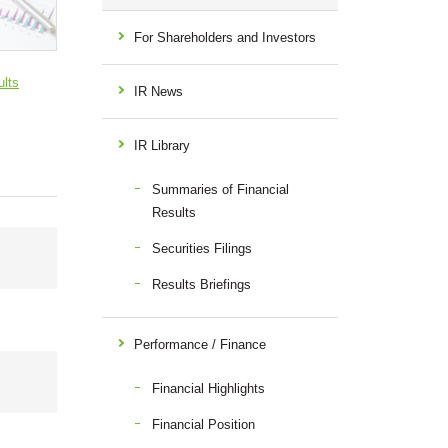
For Shareholders and Investors
ults
IR News
IR Library
Summaries of Financial
Results
Securities Filings
Results Briefings
Performance / Finance
Financial Highlights
Financial Position