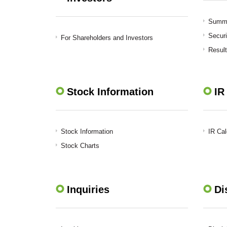
Summar
Securi
For Shareholders and Investors
Result
Stock Information
IR
Stock Information
IR Ca
Stock Charts
Inquiries
Di