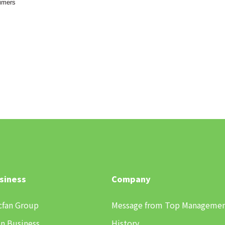
aimers
siness
Company
cfan Group
Message from Top Manageme
n Business
History