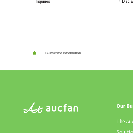
Inquiries
Discl
IR/Investor Information
Our Bu
The Au
Solutio