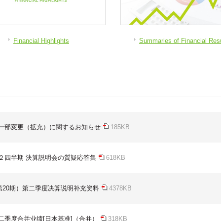
Financial Highlights
Summaries of Financial Res
一部変更（拡充）に関するお知らせ
185KB
 第２四半期 決算説明会の質疑応答集
618KB
（第20期）第二季度决算说明补充资料
4378KB
 第二季度合并业绩[日本基准]（合并）
318KB