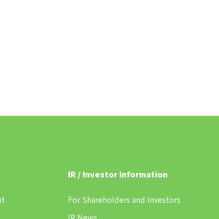
IR / Investor Information
nt
For Shareholders and Investors
IR News