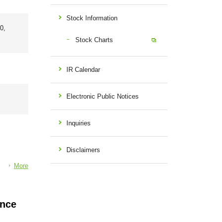
Stock Information
0,
Stock Charts
IR Calendar
Electronic Public Notices
Inquiries
Disclaimers
More
ance