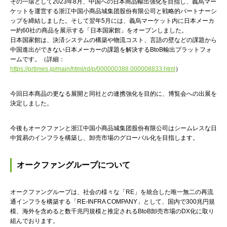
その一環として2023年8月、中国への日本商品輸出強化を目指し、義烏マー
ケットを運営する浙江中国小商品城集团股份有限公司と戦略的パートナーシ
ップを締結しました。そして翌年5月には、義烏マーケット内に日本メーカ
ー約60社の商品を展示する「日本国家館」をオープンしました。
日本国家館は、決済システムの構築や物流コスト、言語の壁などの課題から
中国進出ができない日本メーカーの課題を解決するBtoB輸出プラットフォ
ームです。（詳細：
https://prtimes.jp/main/html/rd/p/000000388.000008833.html
）
今回日本商品の更なる展開と同社との連携強化を目的に、博覧会への出展を
決定しました。
今後もオークファンと浙江中国小商品城集团股份有限公司はシームレスな日
中貿易のインフラを構築し、卸売市場のグローバル化を目指します。
オークファングループについて
オークファングループは、社会の様々な「RE」を統合した唯一無二の再流
通インフラを構築する「RE-INFRA COMPANY」として、国内で300兆円規
模、海外を含めると数千兆円規模と推定されるBtoB卸売市場のDX化に取り
組んでおります。