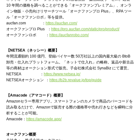
10 年間の価格を調べることができる「オークファンプレミアム」、オンラ
イン物販・小売向けリサーチツール「オークファンプロ Plus」、RPA ツー
ル「オークファンロボ」等を提供。
aucfan.com ：
https://aucfan.com/
オークファンプロ Plus ：
https://pro.aucfan.com/static/pro/product/
オークファンロボ ：
https://aucfanrobo.com/
【NETSEA（ネッシー）概要】
年間流通額約 100 億円、登録バイヤー数 50万社以上の国内最大級の BtoB
卸売・仕入れプラットフォーム。「ネットで仕入れ」の略称。返品や新古品
等の商材はオークション形式で販売。子会社株式会社 SynaBiz にて運営。
NETSEA ：
https://www.netsea.jp/
NETSEAオークション ：
https://b2b.revalue.jp/top/guide
【Amacode（アマコード）概要】
Amazonセラー専用アプリ。スマートフォンのカメラで商品のバーコードを
読み取るだけで、Amazonで販売する際の価格帯や売れ行きなどを瞬時に分
析することが可能。
Amacode：
https://amacode.app/
オークファン概要