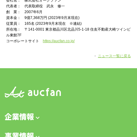
会社名： 株式会社オークファン
代表者： 代表取締役 武永 修一
創 業： 2007年6月
資本金： 9億7,368万円 (2023年9月末現在)
従業員： 165名 (2023年9月末現在 ※連結)
所在地： 〒141-0001 東京都品川区北品川5-1-18 住友不動産大崎ツインビ
ル東館7F
コーポレートサイト
https://aucfan.co.jp/
ニュース一覧に戻る
企業情報
事業情報