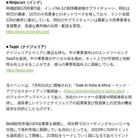
■ Ninjacart（インド）
時価総額1200億円超、インドNo.1のB2B農産物サプライチェーン。同社は
80万の農家、10万の小売業者とのネットワークを有しており、インド全国
120の都市に進出している。同社のサプライチェーンは農家と小売事業者を
直接繋ぎ、迅速な農作物の出荷・配送を実現。
https://www.ninjacart.com/
■ Tappi（ナイジェリア）
ナイジェリアとケニアに拠点を持ち、中小事業者向けのエンドツーエンド
SaaSを提供。中小事業者のデジタル化を進め、ネット上での可視性と信頼
性を向上させることができ、彼らの事業収益向上に貢献している。
https://tappi.app/
当イベントは、7月9日(火)に開催された「Gate to India & Africa ～インド・
アフリカスタートアップ最前線～（
https://gatetoindiaafrica.studio.site/
）」
のフォローアップイベントであり、当社のパートナー企業様や関係者様を招
待し、成長著しいインドとナイジェリアの起業家及び投資家との交流の機会
提供を目的としたものです。
BtoB卸売市場のDX化事業を展開し、同分野でのリーディングカンパニーを
目指して海外市場に展開している当社にとっても、2023年にG20サミット
を議長国として開催し、21世紀をリードしていく国になるであろうインド