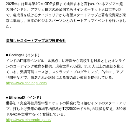
2025年には世界第4位のGDP規模まで成長すると言われているアジアの超
大国インドと、アフリカ最大の経済国でありインターネット人口世界6位
で、急成長を続けるナイジェリアから有望スタートアップと著名投資家が東
京に集結し、日本のビジネスパーソンとのミートアップイベントを行いまし
た。
参加したスタートアップ及び投資会社
■ Codingal（インド）
インドのIT都市ベンガル―ル拠点。幼稚園から高校生を対象としたオンライ
ンのコーディング教育を提供。現在世界70カ国、35万人以上の生徒を抱え
ている。受講可能コースは、スクラッチ・プログラミング、Python、アプ
リ開発などで、厳選された講師による質の高い教育を提供している。
https://www.codingal.com/
■ EtherealX（インド）
世界初！完全再使用型中型ロケットの開発に取り組むインドのスタートアッ
プ。打ち上げ費用の市場平均価格が1万2500米ドル/kgの現状を変え、350米
ドル/kgを実現するべく奮闘している。
https://www.etherealx.space/