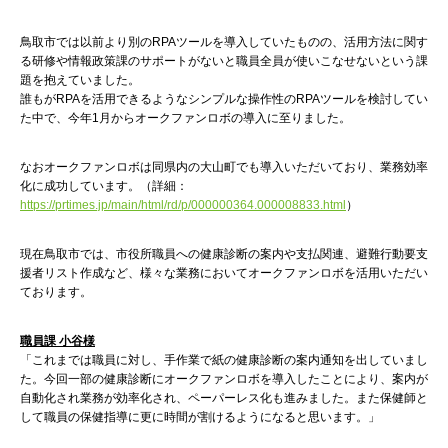
鳥取市では以前より別のRPAツールを導入していたものの、活用方法に関す
る研修や情報政策課のサポートがないと職員全員が使いこなせないという課
題を抱えていました。
誰もがRPAを活用できるようなシンプルな操作性のRPAツールを検討してい
た中で、今年1月からオークファンロボの導入に至りました。
なおオークファンロボは同県内の大山町でも導入いただいており、業務効率
化に成功しています。（詳細：
https://prtimes.jp/main/html/rd/p/000000364.000008833.html
）
現在鳥取市では、市役所職員への健康診断の案内や支払関連、避難行動要支
援者リスト作成など、様々な業務においてオークファンロボを活用いただい
ております。
職員課 小谷様
「これまでは職員に対し、手作業で紙の健康診断の案内通知を出していまし
た。今回一部の健康診断にオークファンロボを導入したことにより、案内が
自動化され業務が効率化され、ペーパーレス化も進みました。また保健師と
して職員の保健指導に更に時間が割けるようになると思います。」