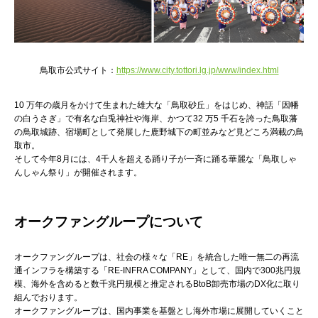
鳥取市公式サイト：
https://www.city.tottori.lg.jp/www/index.html
10 万年の歳月をかけて生まれた雄大な「鳥取砂丘」をはじめ、神話「因幡
の白うさぎ」で有名な白兎神社や海岸、かつて32 万5 千石を誇った鳥取藩
の鳥取城跡、宿場町として発展した鹿野城下の町並みなど見どころ満載の鳥
取市。
そして今年8月には、4千人を超える踊り子が一斉に踊る華麗な「鳥取しゃ
んしゃん祭り」が開催されます。
オークファングループについて
オークファングループは、社会の様々な「RE」を統合した唯一無二の再流
通インフラを構築する「RE-INFRA COMPANY」として、国内で300兆円規
模、海外を含めると数千兆円規模と推定されるBtoB卸売市場のDX化に取り
組んでおります。
オークファングループは、国内事業を基盤とし海外市場に展開していくこと