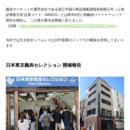
義烏マーケットの運営会社である浙江中国小商品城集团股份有限公司（上海
証券取引所 証券コード：600415）とは昨年8月に戦略的パートナーシップ
契約を締結し、この度の展示会開催に至りました。
（詳細：
https://prtimes.jp/main/html/rd/p/000000378.000008833.html
）
当社では引き続きシームレスな日中貿易のインフラの構築を目指してまいり
ます。
日本東京義烏セレクション 開催報告