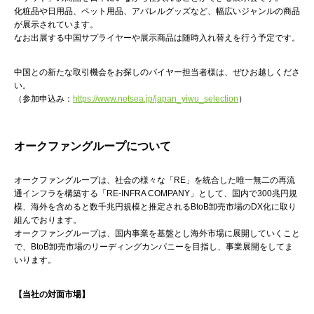
化粧品や日用品、ペット用品、アパレルグッズなど、幅広いジャンルの商品
が展示されています。
なお出展する中国サプライヤーや展示商品は随時入れ替えを行う予定です。
中国との新たな取引機会をお探しのバイヤー担当者様は、ぜひお越しくださ
い。
（参加申込み：
https://www.netsea.jp/japan_yiwu_selection
）
オークファングループについて
オークファングループは、社会の様々な「RE」を統合した唯一無二の再流
通インフラを構築する「RE-INFRA COMPANY」として、国内で300兆円規
模、海外を含めると数千兆円規模と推定されるBtoB卸売市場のDX化に取り
組んでおります。
オークファングループは、国内事業を基盤とし海外市場に展開していくこと
で、BtoB卸売市場のリーディングカンパニーを目指し、事業展開をしてま
いります。
【当社の対面市場】