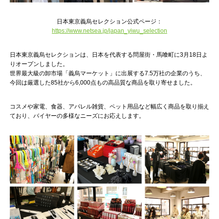
日本東京義烏セレクション公式ページ：
https://www.netsea.jp/japan_yiwu_selection
日本東京義烏セレクションは、日本を代表する問屋街・馬喰町に3月18日よ
りオープンしました。
世界最大級の卸市場「義烏マーケット」に出展する7.5万社の企業のうち、
今回は厳選した85社から6,000点もの高品質な商品を取り寄せました。
コスメや家電、食器、アパレル雑貨、ペット用品など幅広く商品を取り揃え
ており、バイヤーの多様なニーズにお応えします。