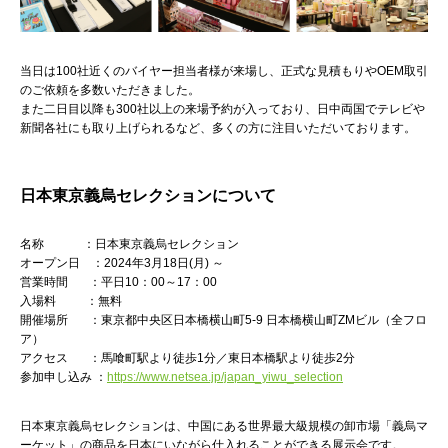
当日は100社近くのバイヤー担当者様が来場し、正式な見積もりやOEM取引
のご依頼を多数いただきました。
また二日目以降も300社以上の来場予約が入っており、日中両国でテレビや
新聞各社にも取り上げられるなど、多くの方に注目いただいております。
日本東京義烏セレクションについて
名称 ：日本東京義烏セレクション
オープン日 ：2024年3月18日(月) ～
営業時間 ：平日10：00～17：00
入場料 ：無料
開催場所 ：東京都中央区日本橋横山町5-9 日本橋横山町ZMビル（全フロ
ア）
アクセス ：馬喰町駅より徒歩1分／東日本橋駅より徒歩2分
参加申し込み ：
https://www.netsea.jp/japan_yiwu_selection
日本東京義烏セレクションは、中国にある世界最大級規模の卸市場「義烏マ
ーケット」の商品を日本にいながら仕入れることができる展示会です。