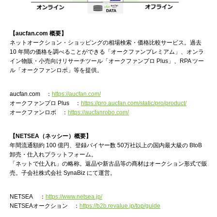
【aucfan.com 概要】
ネットオークション・ショッピングの相場検索・価格比較サービス。過去
10 年間の価格を調べることができる「オークファンプレミアム」、オンラ
イン物販・小売向けリサーチツール「オークファンプロ Plus」、RPA ツー
ル「オークファンロボ」等を提供。
aucfan.com ：
https://aucfan.com/
オークファンプロ Plus ：
https://pro.aucfan.com/static/pro/product/
オークファンロボ ：
https://aucfanrobo.com/
【NETSEA（ネッシー）概要】
年間流通額約 100 億円、登録バイヤー数 50万社以上の国内最大級の BtoB
卸売・仕入れプラットフォーム。
「ネットで仕入れ」の略称。返品や新古品等の商材はオークション形式で販
売。子会社株式会社 SynaBiz にて運営。
NETSEA ：
https://www.netsea.jp/
NETSEAオークション ：
https://b2b.revalue.jp/top/guide