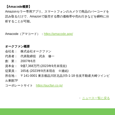
【Amacode概要】
Amazonセラー専用アプリ。スマートフォンのカメラで商品のバーコードを
読み取るだけで、Amazonで販売する際の価格帯や売れ行きなどを瞬時に分
析することが可能。
Amacode（アマコード） ：
https://amacode.app/
オークファン概要
会社名： 株式会社オークファン
代表者： 代表取締役 武永 修一
創 業： 2007年6月
資本金： 9億7,368万円 (2023年9月末現在)
従業員： 165名 (2023年9月末現在 ※連結)
所在地： 〒141-0001 東京都品川区北品川5-1-18 住友不動産大崎ツインビ
ル東館7F
コーポレートサイト
https://aucfan.co.jp/
ニュース一覧に戻る