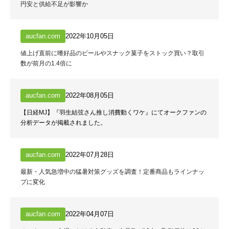
円安と供給不足が影響か
aucfan.com
2022年10月05日
値上げ直前に嗜好品のビールやスナック菓子をストック買い？取引
数が前月の1.4倍に
aucfan.com
2022年08月05日
【日経MJ】『羽生結弦さん推し消費動くワケ』にてオークファンの
分析データが掲載されました。
aucfan.com
2022年07月28日
最新・人気急増中の猛暑対策グッズを調査！定番商品もラインナッ
プに変化
aucfan.com
2022年04月07日