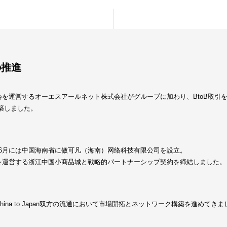
の推進
談会を運営するオーエスアールネット株式会社がグループに加わり、BtoB取引
築しました。
年6月には中国海南省に傲可凡（海南）网络科技有限公司を設立。
場を運営する浙江中国小商品城と戦略的パートナーシップ契約を締結しました。
a／China to Japan双方の流通において市場開拓とネットワーク構築を進めてき