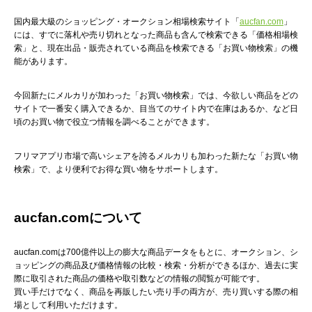
国内最大級のショッピング・オークション相場検索サイト「
aucfan.com
」
には、すでに落札や売り切れとなった商品も含んで検索できる「価格相場検
索」と、現在出品・販売されている商品を検索できる「お買い物検索」の機
能があります。
今回新たにメルカリが加わった「お買い物検索」では、今欲しい商品をどの
サイトで一番安く購入できるか、目当てのサイト内で在庫はあるか、など日
頃のお買い物で役立つ情報を調べることができます。
フリマアプリ市場で高いシェアを誇るメルカリも加わった新たな「お買い物
検索」で、より便利でお得な買い物をサポートします。
aucfan.com
について
aucfan.comは700億件以上の膨大な商品データをもとに、オークション、シ
ョッピングの商品及び価格情報の比較・検索・分析ができるほか、過去に実
際に取引された商品の価格や取引数などの情報の閲覧が可能です。
買い手だけでなく、商品を再販したい売り手の両方が、売り買いする際の相
場として利用いただけます。