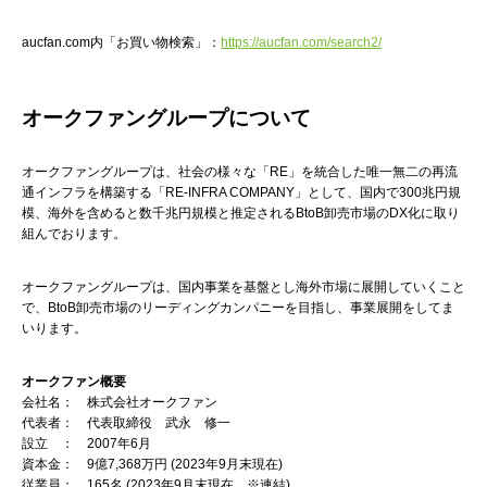
aucfan.com内「お買い物検索」：
https://aucfan.com/search2/
オークファングループについて
オークファングループは、社会の様々な「RE」を統合した唯一無二の再流
通インフラを構築する「RE-INFRA COMPANY」として、国内で300兆円規
模、海外を含めると数千兆円規模と推定されるBtoB卸売市場のDX化に取り
組んでおります。
オークファングループは、国内事業を基盤とし海外市場に展開していくこと
で、BtoB卸売市場のリーディングカンパニーを目指し、事業展開をしてま
いります。
オークファン概要
会社名： 株式会社オークファン
代表者： 代表取締役 武永 修一
設立 ： 2007年6月
資本金： 9億7,368万円 (2023年9月末現在)
従業員： 165名 (2023年9月末現在 ※連結)