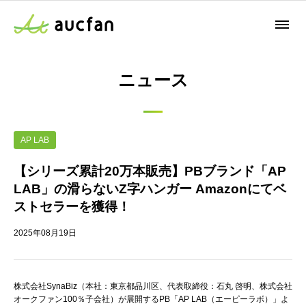
ニュース
AP LAB
【シリーズ累計20万本販売】PBブランド「AP
LAB」の滑らないZ字ハンガー Amazonにてベ
ストセラーを獲得！
2025年08月19日
株式会社SynaBiz（本社：東京都品川区、代表取締役：石丸 啓明、株式会社
オークファン100％子会社）が展開するPB「AP LAB（エーピーラボ）」よ