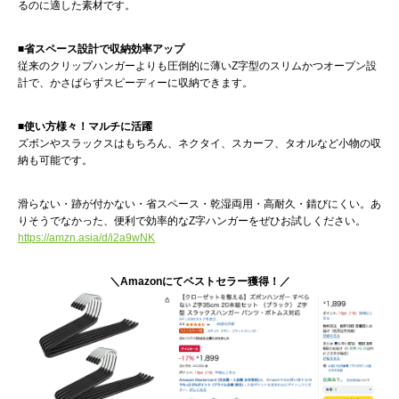
るのに適した素材です。
■省スペース設計で収納効率アップ
従来のクリップハンガーよりも圧倒的に薄いZ字型のスリムかつオープン設
計で、かさばらずスピーディーに収納できます。
■使い方様々！マルチに活躍
ズボンやスラックスはもちろん、ネクタイ、スカーフ、タオルなど小物の収
納も可能です。
滑らない・跡が付かない・省スペース・乾湿両用・高耐久・錆びにくい。あ
りそうでなかった、便利で効率的なZ字ハンガーをぜひお試しください。
https://amzn.asia/d/i2a9wNK
＼Amazonにてベストセラー獲得！／