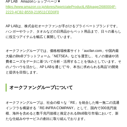
AP LAB Amazonショップページ▼
https://www.amazon.co.jp/stores/AppriciateProductLAB/page/2680004F-
2223-4CB2-B559-219511CED0F0
AP LABは、株式会社オークファンが手がけるプライベートブランドです。
ハンガーやラック、タオルなどの日用品からペット用品まで、日々の暮らし
に役立つアイテムを幅広く展開しています。
オークファングループでは、価格相場検索サイト「aucfan.com」や国内最
大級のBtoBプラットフォーム「NETSEA」などを運営し、モノの価値や消
費者ニーズをデータに基づいて分析・活用することを強みとしています。そ
のノウハウを活かし、AP LABを通じて“今、本当に求められる商品”の開発
と提供を目指します。
オークファングループについて
オークファングループは、社会の様々な「RE」を統合した唯一無二の流通
インフラを構築する「RE-INFRA COMPANY」として、国内で300兆円規
模、海外を含めると数千兆円規模と推定されるBtoB取引市場において、新
たな仕組みやサービスの創出に取り組んでおります。