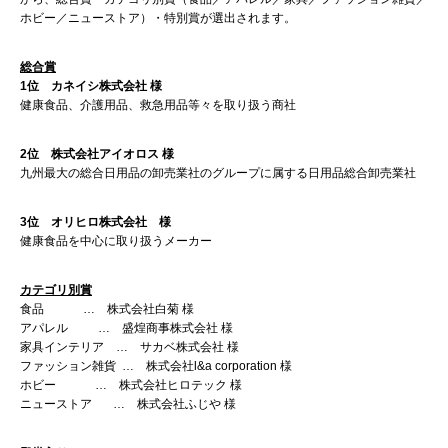
ホビー／ニューストア）・特別賞が選出されます。
総合賞
1
位 カネイシ株式会社 様
健康食品、介護用品、救急用品等々を取り扱う商社
2
位 株式会社アイオロス 様
九州最大の総合日用品の卸売業社のグループに属する日用品総合卸売業社
3
位 オリヒロ株式会社 様
健康食品を中心に取り扱うメーカー
カテゴリ別賞
食品 … 株式会社白菊 様
アパレル … 盛煌商事株式会社 様
家具インテリア … サカベ株式会社 様
ファッション雑貨 … 株式会社l&a corporation 様
ホビー … 株式会社ヒロテック 様
ニューストア … 株式会社ふじや 様