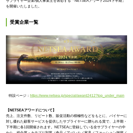
サプライヤー企業/個人事業主を表彰する「NETSEAアワード2024下半期」
を開催いたしました。
受賞企業一覧
特設ページ：
https://www.netsea.jp/special/award2412?top_under_main
【NETSEAアワードについて】
売上、注文件数、リピート数、販促活動の積極性などをもとに、バイヤーに
対し優れた顧客サービスを提供したサプライヤーに贈られる賞で、上半期・
下半期に各1回開催されます。NETSEAに登録している全サプライヤーの中
から、総合賞・カテゴリ別賞（食品／アパレル／家具／ファッション雑貨／