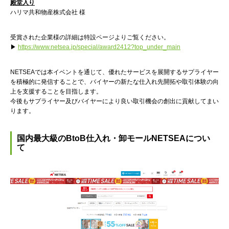
殿堂入り
ハリマ共和物産株式会社 様
受賞された企業様の詳細は特設ページよりご覧ください。
▶
https://www.netsea.jp/special/award2412?top_under_main
NETSEAでは本イベントを通じて、優れたサービスを展開するサプライヤー
を積極的に発信することで、バイヤーの新たな仕入れ先開拓や取引体験の向
上を支援することを目指します。
今後もサプライヤー及びバイヤーにより良い取引機会の創出に貢献してまい
ります。
国内最大級のBtoB仕入れ・卸モールNETSEAについ
て