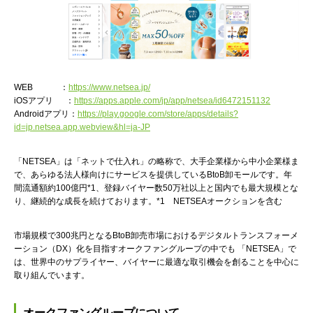
WEB ：
https://www.netsea.jp/
iOSアプリ ：
https://apps.apple.com/jp/app/netsea/id6472151132
Androidアプリ：
https://play.google.com/store/apps/details?
id=jp.netsea.app.webview&hl=ja-JP
「NETSEA」は「ネットで仕入れ」の略称で、大手企業様から中小企業様ま
で、あらゆる法人様向けにサービスを提供しているBtoB卸モールです。年
間流通額約100億円*1、登録バイヤー数50万社以上と国内でも最大規模とな
り、継続的な成長を続けております。*1 NETSEAオークションを含む
市場規模で300兆円となるBtoB卸売市場におけるデジタルトランスフォーメ
ーション（DX）化を目指すオークファングループの中でも 「NETSEA」で
は、世界中のサプライヤー、バイヤーに最適な取引機会を創ることを中心に
取り組んでいます。
オークファングループについて