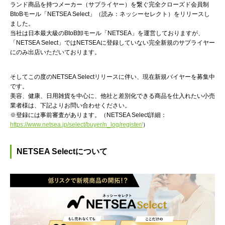
ランド商品を持つメーカー（サプライヤー）を繋ぐ完全クローズド会員制
BtoBモール「NETSEA Select」（読み：ネッシーセレクト）をリリースし
ました。
当社は日本最大級のBtoB卸モール「NETSEA」を運営しておりますが、
「NETSEA Select」ではNETSEAに登録していない完全新規のサプライヤー
にのみ出店いただいております。
そしてこの度のNETSEA Selectリリースに伴い、現在新規バイヤーを募集中
です。
美容、健康、日用雑貨を中心に、他社と差別化できる商品を仕入れたい小売
業者様は、下記よりお問い合わせください。
※登録には事前審査があります。（NETSEA Select詳細：
https://www.netsea.jp/select/buyer/n_log/register/
）
NETSEA Select
について