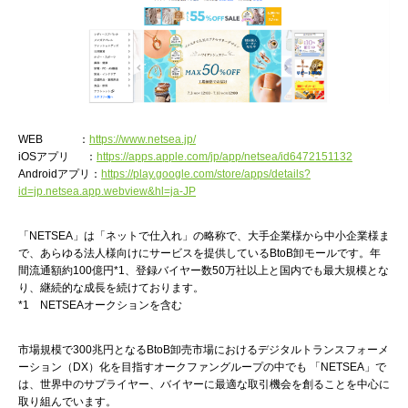
WEB ：
https://www.netsea.jp/
iOSアプリ ：
https://apps.apple.com/jp/app/netsea/id6472151132
Androidアプリ：
https://play.google.com/store/apps/details?
id=jp.netsea.app.webview&hl=ja-JP
「NETSEA」は「ネットで仕入れ」の略称で、大手企業様から中小企業様ま
で、あらゆる法人様向けにサービスを提供しているBtoB卸モールです。年
間流通額約100億円*1、登録バイヤー数50万社以上と国内でも最大規模とな
り、継続的な成長を続けております。
*1 NETSEAオークションを含む
市場規模で300兆円となるBtoB卸売市場におけるデジタルトランスフォーメ
ーション（DX）化を目指すオークファングループの中でも 「NETSEA」で
は、世界中のサプライヤー、バイヤーに最適な取引機会を創ることを中心に
取り組んでいます。