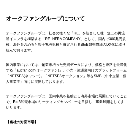
オークファングループについて
オークファングループは、社会の様々な「RE」を統合した唯一無二の再流
通インフラを構築する「RE-INFRA COMPANY」として、国内で300兆円規
模、海外を含めると数千兆円規模と推定されるBtoB卸売市場のDX化に取り
組んでおります。
国内事業においては、創業来培った売買データにより、価格と販路を最適化
する「aucfan.com(オークファン)」、小売・流通業向けのプラットフォーム
「NETSEA(ネッシー)」「NETSEAオークション」等をSMB（中小企業・個
人事業主）向けに展開しております。
オークファングループは、国内事業を基盤とし海外市場に展開していくこと
で、BtoB卸売市場のリーディングカンパニーを目指し、事業展開をしてま
いります。
【当社の対面市場】