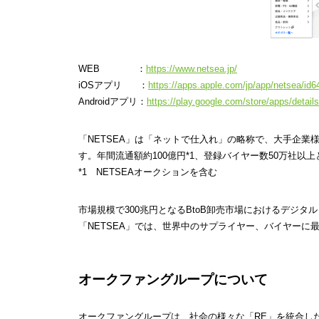
WEB ：
https://www.netsea.jp/
iOSアプリ ：
https://apps.apple.com/jp/app/netsea/id
Androidアプリ：
https://play.google.com/store/apps/detai
「NETSEA」は「ネットで仕入れ」の略称で、大手企業
す。年間流通額約100億円*1、登録バイヤー数50万社
*1 NETSEAオークションを含む
市場規模で300兆円となるBtoB卸売市場におけるデジ
「NETSEA」では、世界中のサプライヤー、バイヤー
オークファングループについて
オークファングループは、社会の様々な「RE」を統合した唯一