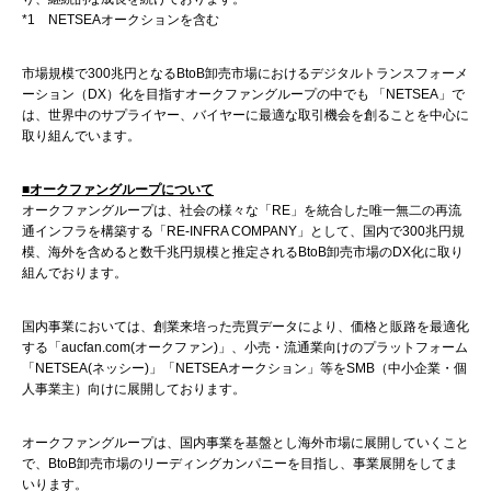
*1 NETSEAオークションを含む
市場規模で300兆円となるBtoB卸売市場におけるデジタルトランスフォーメ
ーション（DX）化を目指すオークファングループの中でも 「NETSEA」で
は、世界中のサプライヤー、バイヤーに最適な取引機会を創ることを中心に
取り組んでいます。
■オークファングループについて
オークファングループは、社会の様々な「RE」を統合した唯一無二の再流
通インフラを構築する「RE-INFRA COMPANY」として、国内で300兆円規
模、海外を含めると数千兆円規模と推定されるBtoB卸売市場のDX化に取り
組んでおります。
国内事業においては、創業来培った売買データにより、価格と販路を最適化
する「aucfan.com(オークファン)」、小売・流通業向けのプラットフォーム
「NETSEA(ネッシー)」「NETSEAオークション」等をSMB（中小企業・個
人事業主）向けに展開しております。
オークファングループは、国内事業を基盤とし海外市場に展開していくこと
で、BtoB卸売市場のリーディングカンパニーを目指し、事業展開をしてま
いります。