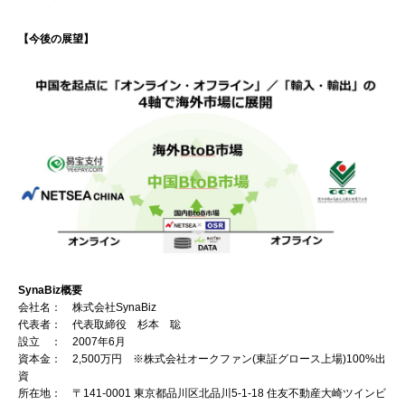
【今後の展望】
SynaBiz
概要
会社名： 株式会社SynaBiz
代表者： 代表取締役 杉本 聡
設立 ： 2007年6月
資本金： 2,500万円 ※株式会社オークファン(東証グロース上場)100%出
資
所在地： 〒141-0001 東京都品川区北品川5-1-18 住友不動産大崎ツインビ