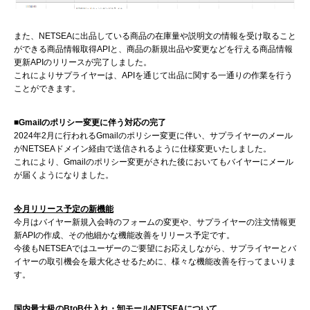
また、NETSEAに出品している商品の在庫量や説明文の情報を受け取ること
ができる商品情報取得APIと、商品の新規出品や変更などを行える商品情報
更新APIのリリースが完了しました。
これによりサプライヤーは、APIを通じて出品に関する一通りの作業を行う
ことができます。
■Gmailのポリシー変更に伴う対応の完了
2024年2月に行われるGmailのポリシー変更に伴い、サプライヤーのメール
がNETSEAドメイン経由で送信されるように仕様変更いたしました。
これにより、Gmailのポリシー変更がされた後においてもバイヤーにメール
が届くようになりました。
今月リリース予定の新機能
今月はバイヤー新規入会時のフォームの変更や、サプライヤーの注文情報更
新APIの作成、その他細かな機能改善をリリース予定です。
今後もNETSEAではユーザーのご要望にお応えしながら、サプライヤーとバ
イヤーの取引機会を最大化させるために、様々な機能改善を行ってまいりま
す。
国内最大級のBtoB仕入れ・卸モールNETSEAについて