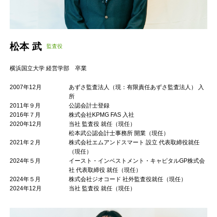
松本 武
監査役
横浜国立大学 経営学部 卒業
2007年12月
あずさ監査法人（現：有限責任あずさ監査法人） 入
所
2011年９月
公認会計士登録
2016年７月
株式会社KPMG FAS 入社
2020年12月
当社 監査役 就任（現任）
松本武公認会計士事務所 開業（現任）
2021年２月
株式会社エムアンドスマート 設立 代表取締役就任
（現任）
2024年５月
イースト・インベストメント・キャピタルGP株式会
社 代表取締役 就任（現任）
2024年５月
株式会社ジオコード 社外監査役就任（現任）
2024年12月
当社 監査役 就任（現任）