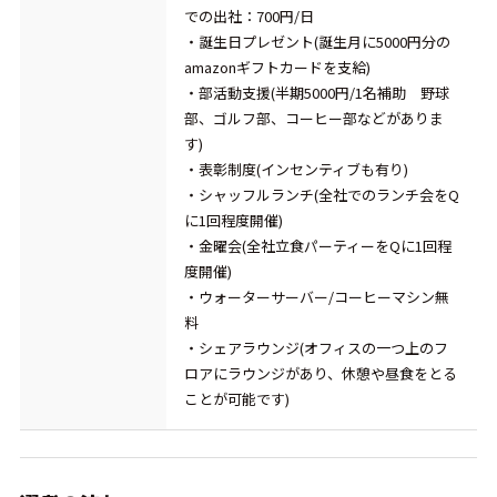
での出社：700円/日
・誕生日プレゼント(誕生月に5000円分の
amazonギフトカードを支給)
・部活動支援(半期5000円/1名補助 野球
部、ゴルフ部、コーヒー部などがありま
す)
・表彰制度(インセンティブも有り)
・シャッフルランチ(全社でのランチ会をQ
に1回程度開催)
・金曜会(全社立食パーティーをQに1回程
度開催)
・ウォーターサーバー/コーヒーマシン無
料
・シェアラウンジ(オフィスの一つ上のフ
ロアにラウンジがあり、休憩や昼食をとる
ことが可能です)