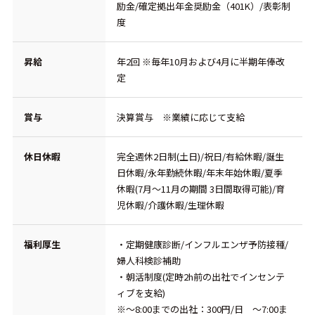
励金/確定拠出年金奨励金（401K）/表彰制
度
昇給
年2回 ※毎年10月および4月に半期年俸改
定
賞与
決算賞与 ※業績に応じて支給
休日休暇
完全週休2日制(土日)/祝日/有給休暇/誕生
日休暇/永年勤続休暇/年末年始休暇/夏季
休暇(7月～11月の期間 3日間取得可能)/育
児休暇/介護休暇/生理休暇
福利厚生
・定期健康診断/インフルエンザ予防接種/
婦人科検診補助
・朝活制度(定時2h前の出社でインセンテ
ィブを支給)
※～8:00までの出社：300円/日 ～7:00ま